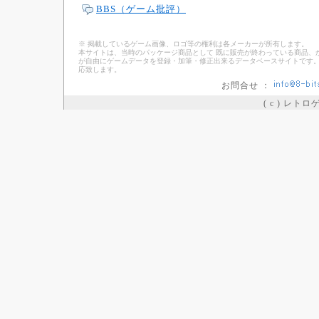
BBS（ゲーム批評）
※ 掲載しているゲーム画像、ロゴ等の権利は各メーカーが所有します。
本サイトは、当時のパッケージ商品として 既に販売が終わっている商品、
が自由にゲームデータを登録・加筆・修正出来るデータベースサイトです。
応致します。
お問合せ ：
( c ) レト