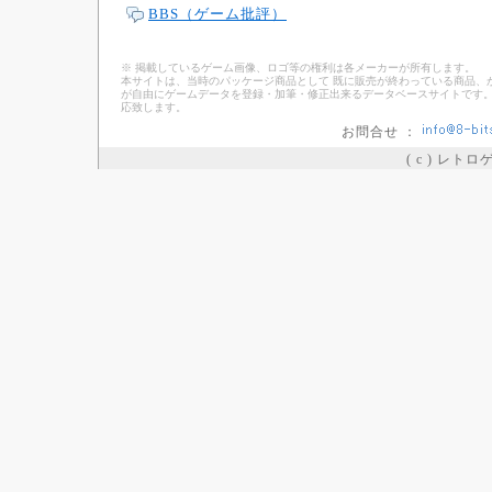
BBS（ゲーム批評）
※ 掲載しているゲーム画像、ロゴ等の権利は各メーカーが所有します。
本サイトは、当時のパッケージ商品として 既に販売が終わっている商品、
が自由にゲームデータを登録・加筆・修正出来るデータベースサイトです。
応致します。
お問合せ ：
( c ) レト