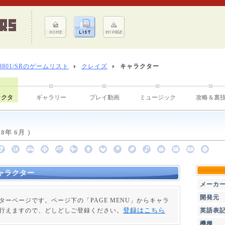
-8801/SRのゲームリスト
クレイズ
キャラクター
ラクタ
ギャラリー
プレイ動画
ミュージック
攻略＆裏
8年 6月 ）
ャラクター
メーカ
開発元
ターページです。ページ下の「PAGE MENU」からキャラ
登録はこちら
行えますので、どしどしご登録ください。
英語表
機種