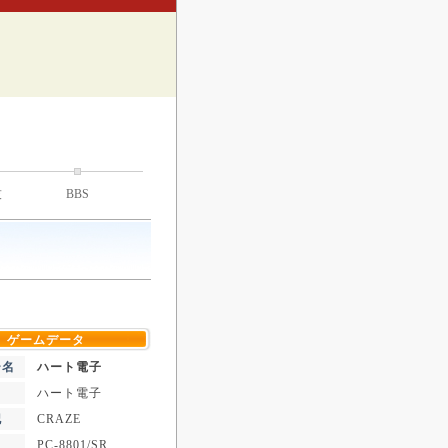
技
BBS
ゲームデータ
ー名
ハート電子
ハート電子
記
CRAZE
PC-8801/SR