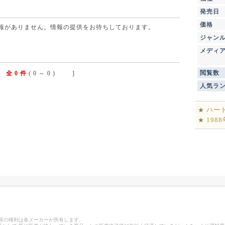
発売日
価格
点で情報がありません。情報の提供をお待ちしております。
ジャン
メディ
閲覧数
全 0 件
( 0 ～ 0 ) ]
人気ラ
ハー
★
198
★
ゴ等の権利は各メーカーが所有します。