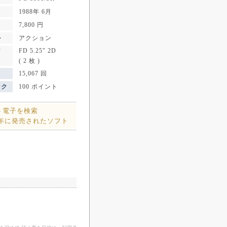
1988年 6月
7,800 円
ル
アクション
FD 5.25" 2D
ア
( 2 枚 )
15,067 回
ンク
100 ポイント
ト電子を検索
8年に発売されたソフト