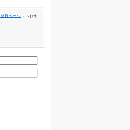
員登録ページ
」へお進
い。