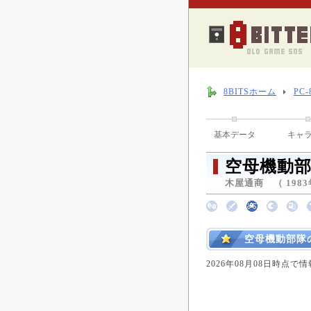
8BITSホーム
PC
基本データ
キャ
空母機動
木屋通商 （ 1983
空母機動部隊
2026年08月08日時