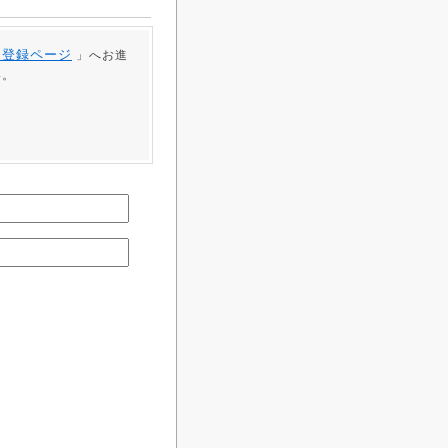
員登録ページ
」へお進
い。