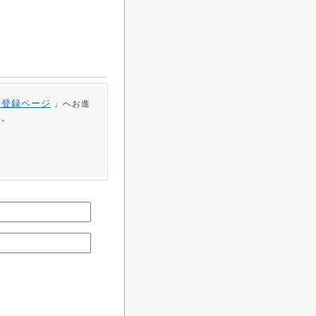
員登録ページ
」へお進
い。