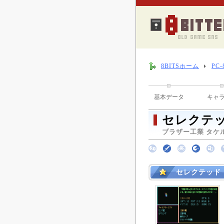
8BITSホーム
PC
基本データ
キャ
セレクテッ
ブラザー工業 タケル 
セレクテッド