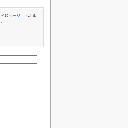
員登録ページ
」へお進
い。