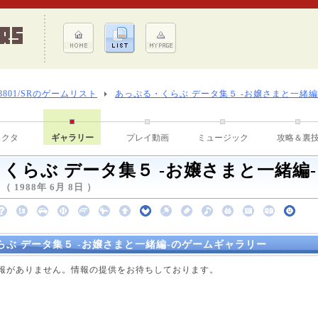
-8801/SRのゲームリスト
あっぷる・くらぶ データ集５ -お嬢さまと一緒編
ラクタ
ギャラリー
プレイ動画
ミュージック
攻略＆裏
くらぶ データ集５ -お嬢さまと一緒編-
1988年 6月 8日 ）
らぶ データ集５ -お嬢さまと一緒編-のゲームギャラリー
点で情報がありません。情報の提供をお待ちしております。