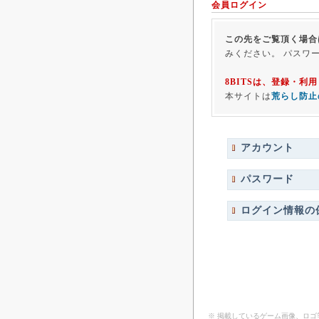
会員ログイン
この先をご覧頂く場合
みください。 パスワ
8BITSは、登録・
本サイトは
荒らし防止
アカウント
パスワード
ログイン情報の
※ 掲載しているゲーム画像、ロ