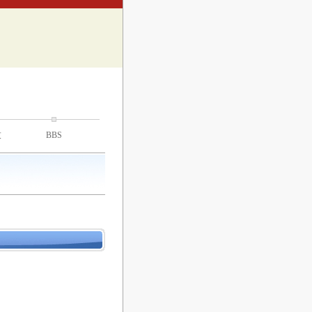
技
BBS