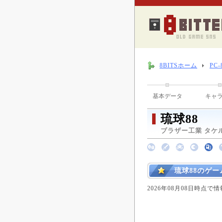
8BITSホーム
PC
基本データ
キャ
琉球88
ブラザー工業 タケル 
琉球88のゲ
2026年08月08日時