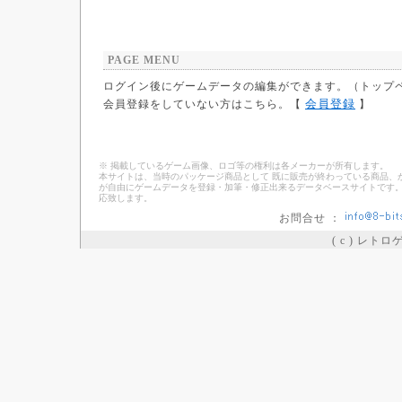
PAGE MENU
ログイン後にゲームデータの編集ができます。（トップ
会員登録
会員登録をしていない方はこちら。【
】
※ 掲載しているゲーム画像、ロゴ等の権利は各メーカーが所有します。
本サイトは、当時のパッケージ商品として 既に販売が終わっている商品、
が自由にゲームデータを登録・加筆・修正出来るデータベースサイトです。
応致します。
お問合せ ：
( c ) レト