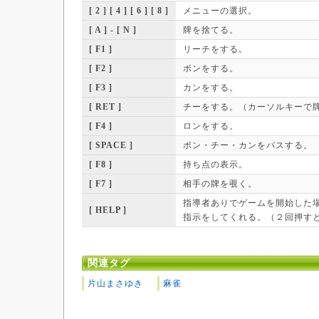
[ 2 ] [ 4 ] [ 6 ] [ 8 ]
メニューの選択。
[ A ] - [ N ]
牌を捨てる。
[ F1 ]
リーチをする。
[ F2 ]
ポンをする。
[ F3 ]
カンをする。
[ RET ]
チーをする。（カーソルキーで
[ F4 ]
ロンをする。
[ SPACE ]
ポン・チー・カンをパスする。
[ F8 ]
持ち点の表示。
[ F7 ]
相手の牌を覗く。
指導者ありでゲームを開始した
[ HELP ]
指示をしてくれる。（２回押す
関連タグ
片山まさゆき
麻雀