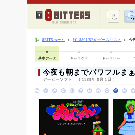
8BITSホーム
PC-8801/SRのゲームリスト
今
基本データ
キャラクタ
ギャラリー
今夜も朝までパワフルまぁじ
デービーソフト （ 1988年 8月 1日 ）