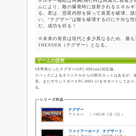
ネルギー補給は両胸(飛行時は両翼)に装着さ
ムにより、敵の爆発時に放射されるエネルギ
る。君は、惑星内部を探って装置を破壊、脱
い。“テグザー”は敵を破壊するのに十分な
だ。成功を祈る！
※未来の発音は現代と多少異なるため、最も
THEXDER（テグザー）となる。
ゲームの説明
SR専用だったテグザーのPC-8801mk2対応版。
スペックによるオリジナルからの部分カットはあるが、操
等。またサウンドボードPC-8801-11をサポートしてお
る。
シリーズ作品
テグザー
アスキー （ 1985年 5月 1日 ）
ファイアーホーク -テグザー２-
ゲームアーツ （ 1989年 11月 ）