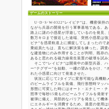
ゲームのストーリー
U･D･S･W-0322“レイピナ”は、機密保
ながら兵器の開発を行う軍事基地である。あ
路上に謎の小惑星が浮遊しているのを発見、
数万キロまで接近した途端、突然小惑星は強
ピナ”を惑星軌道上に捕捉してしまったので
乗組員たちは、直ちに解決策を練った。調査
な建造物にのみ作用することが判明、既存の
あると思われる磁力線発生装置の破壊を試み
そこで“レイピナ”は開発中の新型兵器、ハ
ー“テグザー”を始動、一縷の望みをかけ、“
れた小惑星に向けて発進させた。
状況に応じて2タイプに変形可能な高機動メ
のビームライフルを装備、飛行形態時マッハ4
形態に可変した時にはオート・エナミー・チ
照準で毎秒15発ものビームライフルを発射
被弾に備え、局部的なバリアを発生して機体
にエネルギーを消費するため、過度の使用は