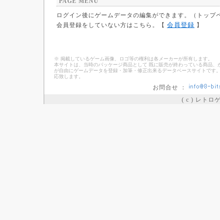
PAGE MENU
ログイン後にゲームデータの編集ができます。（トップ
会員登録
会員登録をしていない方はこちら。【
】
※ 掲載しているゲーム画像、ロゴ等の権利は各メーカーが所有します。
本サイトは、当時のパッケージ商品として 既に販売が終わっている商品、
が自由にゲームデータを登録・加筆・修正出来るデータベースサイトです。
応致します。
お問合せ ：
( c ) レト