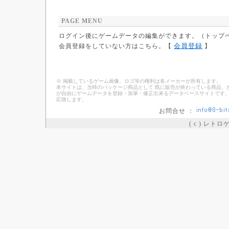
PAGE MENU
ログイン後にゲームデータの編集ができます。（トップ
会員登録
会員登録をしていない方はこちら。【
】
※ 掲載しているゲーム画像、ロゴ等の権利は各メーカーが所有します。
本サイトは、当時のパッケージ商品として 既に販売が終わっている商品、
が自由にゲームデータを登録・加筆・修正出来るデータベースサイトです。
応致します。
お問合せ ：
( c ) レト