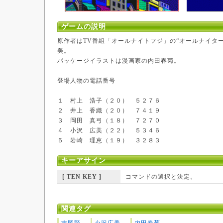
ゲームの説明
原作者はTV番組「オールナイトフジ」の“オールナイタ
美。
パッケージイラストは漫画家の内田春菊。
登場人物の電話番号
１ 村上 浩子（２０） ５２７６
２ 井上 香織（２０） ７４１９
３ 岡田 真弓（１８） ７２７０
４ 小沢 広美（２２） ５３４６
５ 岩崎 理恵（１９） ３２８３
キーアサイン
[ TEN KEY ]
コマンドの選択と決定。
関連タグ