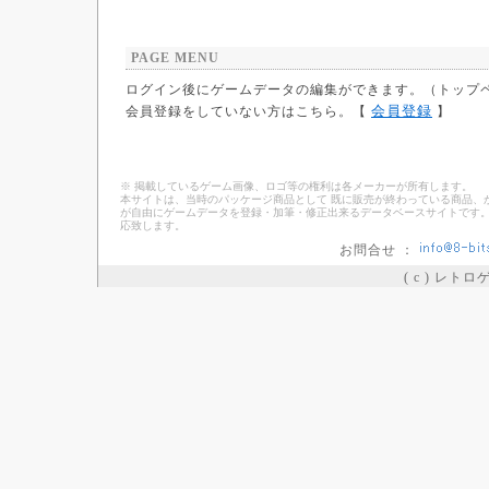
PAGE MENU
ログイン後にゲームデータの編集ができます。（トップ
会員登録
会員登録をしていない方はこちら。【
】
※ 掲載しているゲーム画像、ロゴ等の権利は各メーカーが所有します。
本サイトは、当時のパッケージ商品として 既に販売が終わっている商品、
が自由にゲームデータを登録・加筆・修正出来るデータベースサイトです。
応致します。
お問合せ ：
( c ) レト