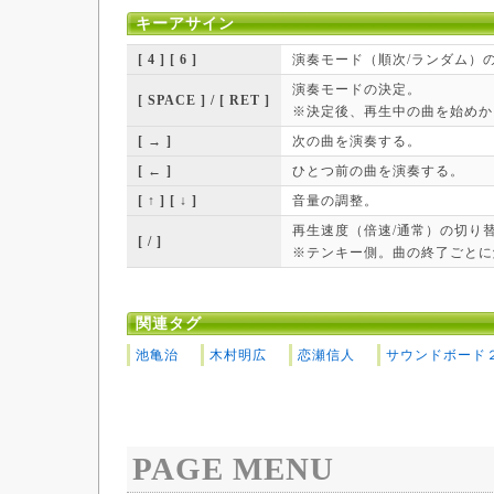
キーアサイン
[ 4 ] [ 6 ]
演奏モード（順次/ランダム）
演奏モードの決定。
[ SPACE ] / [ RET ]
※決定後、再生中の曲を始めか
[ → ]
次の曲を演奏する。
[ ← ]
ひとつ前の曲を演奏する。
[ ↑ ] [ ↓ ]
音量の調整。
再生速度（倍速/通常）の切り
[ / ]
※テンキー側。曲の終了ごとに
関連タグ
池亀治
木村明広
恋瀬信人
サウンドボード
PAGE MENU