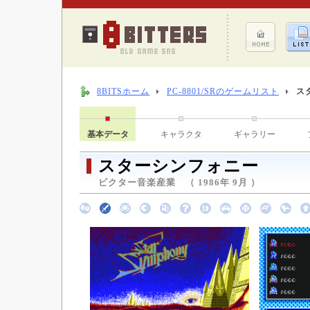
8BITSホーム
PC-8801/SRのゲームリスト
ス
基本データ
キャラクタ
ギャラリー
スターシンフォニー
ビクター音楽産業 （ 1986年 9月 ）