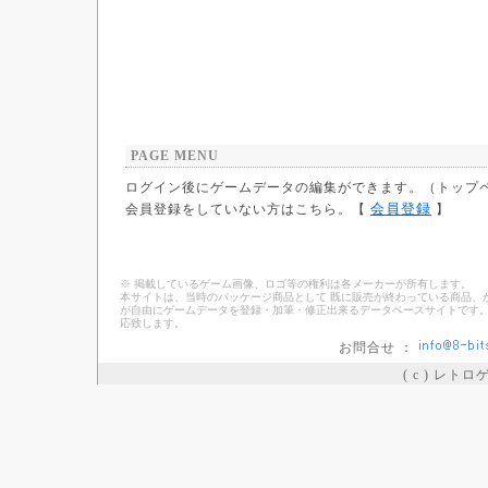
PAGE MENU
ログイン後にゲームデータの編集ができます。（トップ
会員登録
会員登録をしていない方はこちら。【
】
※ 掲載しているゲーム画像、ロゴ等の権利は各メーカーが所有します。
本サイトは、当時のパッケージ商品として 既に販売が終わっている商品、
が自由にゲームデータを登録・加筆・修正出来るデータベースサイトです。
応致します。
お問合せ ：
( c ) レト