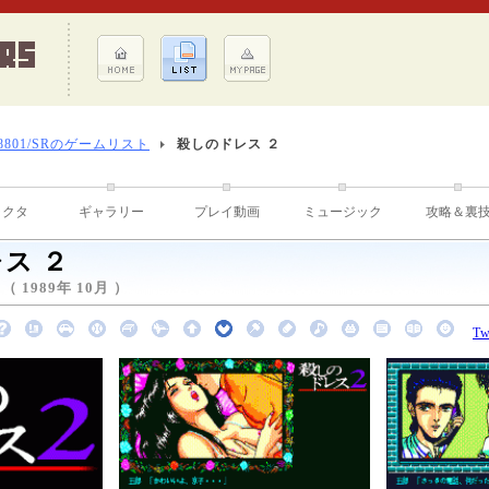
-8801/SRのゲームリスト
殺しのドレス ２
ラクタ
ギャラリー
プレイ動画
ミュージック
攻略＆裏
ス ２
1989年 10月 ）
Tw