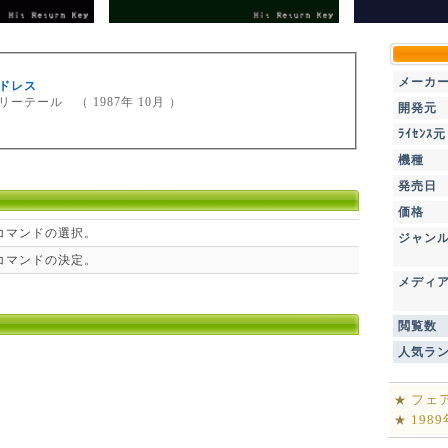
メーカ
ドレス
ーテール （ 1987年 10月 ）
開発元
ﾗｲｾﾝｽ元
機種
発売日
価格
コマンドの選択。
ジャン
コマンドの決定。
メディ
閲覧数
人気ラ
フェ
★
198
★