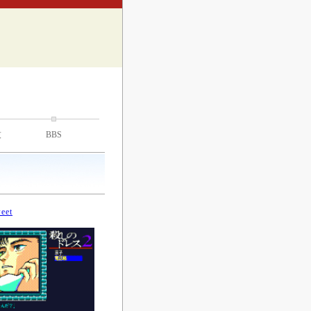
技
BBS
eet