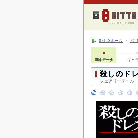
8BITSホーム
PC
基本データ
キャ
殺しのドレ
フェアリーテール （ 