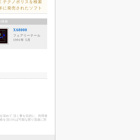
E テクノポリスを検索
1年に発売されたソフト
の移植
X68000
フェアリーテール
1991年 5月
を深めて 頂く事を目的に、利用者
連絡を頂ければ可能な限り迅速に対