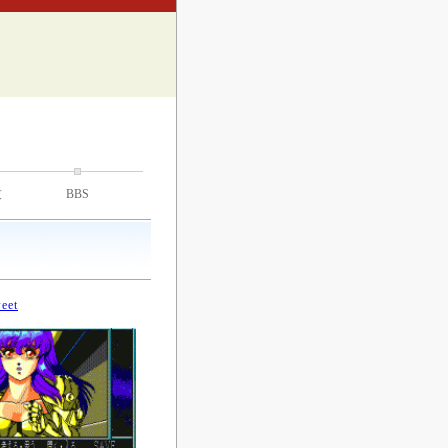
技
BBS
eet