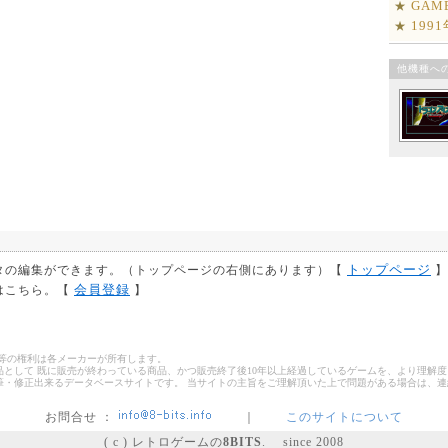
GAM
★
199
★
他機種へ
トップページ
タの編集ができます。（トップページの右側にあります）【
】
会員登録
はこちら。【
】
ゴ等の権利は各メーカーが所有します。
として 既に販売が終わっている商品、かつ販売終了後10年以上経過しているゲームを、より理解度
筆・修正出来るデータベースサイトです。 当サイトの主旨をご理解頂いた上で問題がある場合は、
お問合せ ：
｜
このサイトについて
( c ) レトロゲームの
8BITS
. since 2008