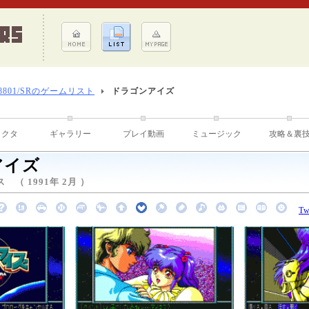
-8801/SRのゲームリスト
ドラゴンアイズ
ラクタ
ギャラリー
プレイ動画
ミュージック
攻略＆裏
アイズ
 （ 1991年 2月 ）
Tw