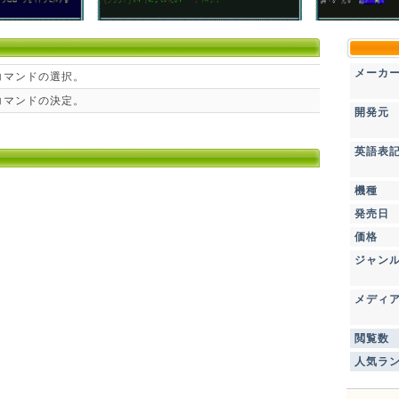
メーカ
コマンドの選択。
コマンドの決定。
開発元
英語表
機種
発売日
価格
ジャン
メディ
閲覧数
人気ラ