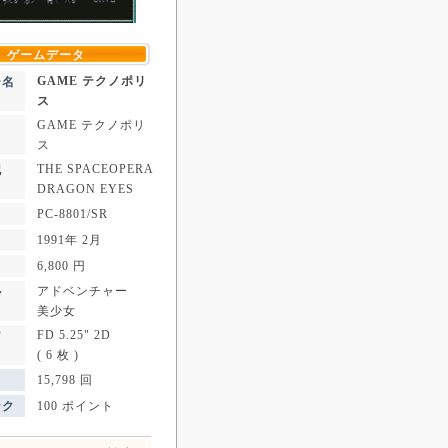
ゲームデータ
GAME テクノポリ
ー名
ス
GAME テクノポリ
ス
THE SPACEOPERA
記
DRAGON EYES
PC-8801/SR
1991年 2月
6,800 円
アドベンチャー
ル
美少女
FD 5.25" 2D
ア
( 6 枚 )
15,798 回
ンク
100 ポイント