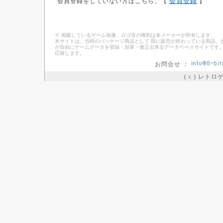
会員登録
会員登録をしていない方はこちら。【
】
※ 掲載しているゲーム画像、ロゴ等の権利は各メーカーが所有します。
本サイトは、当時のパッケージ商品として 既に販売が終わっている商品、
が自由にゲームデータを登録・加筆・修正出来るデータベースサイトです。
応致します。
お問合せ ：
( c ) レト