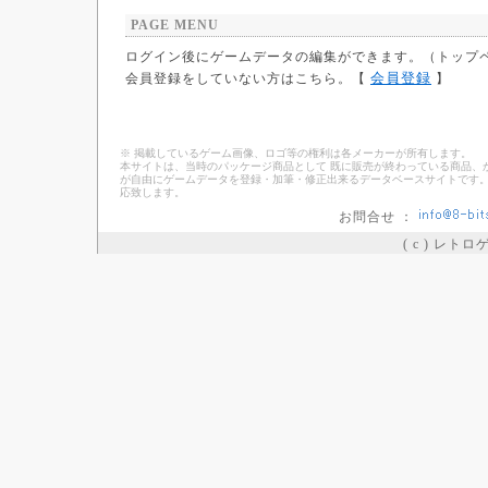
PAGE MENU
ログイン後にゲームデータの編集ができます。（トップ
会員登録
会員登録をしていない方はこちら。【
】
※ 掲載しているゲーム画像、ロゴ等の権利は各メーカーが所有します。
本サイトは、当時のパッケージ商品として 既に販売が終わっている商品、
が自由にゲームデータを登録・加筆・修正出来るデータベースサイトです。
応致します。
お問合せ ：
( c ) レト