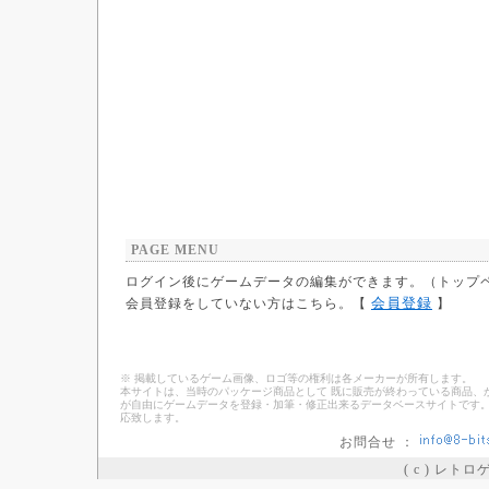
PAGE MENU
ログイン後にゲームデータの編集ができます。（トップ
会員登録
会員登録をしていない方はこちら。【
】
※ 掲載しているゲーム画像、ロゴ等の権利は各メーカーが所有します。
本サイトは、当時のパッケージ商品として 既に販売が終わっている商品、
が自由にゲームデータを登録・加筆・修正出来るデータベースサイトです。
応致します。
お問合せ ：
( c ) レト