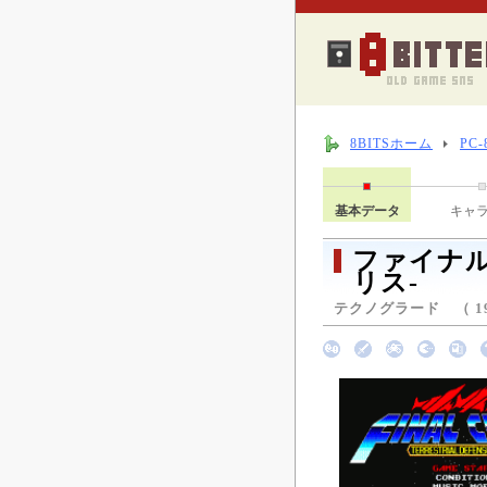
8BITSホーム
PC
基本データ
キャ
ファイナル
リス-
テクノグラード （ 19