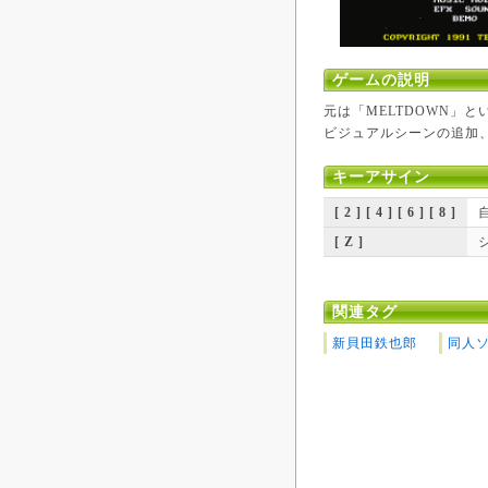
ゲームの説明
元は「MELTDOWN」
ビジュアルシーンの追加
キーアサイン
[ 2 ] [ 4 ] [ 6 ] [ 8 ]
[ Z ]
関連タグ
新貝田鉄也郎
同人