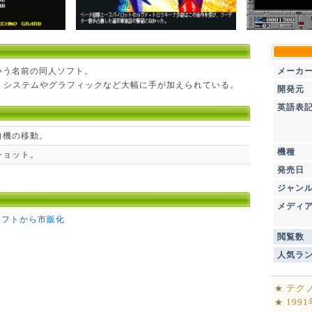
という名前の同人ソフト。
メーカ
、システムやグラフィックなど大幅に手が加えられている。
開発元
英語表
自機の移動。
機種
ショット。
発売日
ジャン
メディ
ソフトから市販化
閲覧数
人気ラ
テク
★
199
★