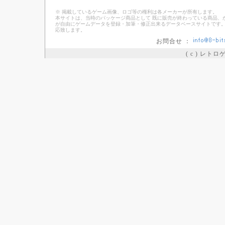
※ 掲載しているゲーム画像、ロゴ等の権利は各メーカーが所有します。
本サイトは、当時のパッケージ商品として 既に販売が終わっている商品、
が自由にゲームデータを登録・加筆・修正出来るデータベースサイトです。
応致します。
お問合せ ：
( c ) レト