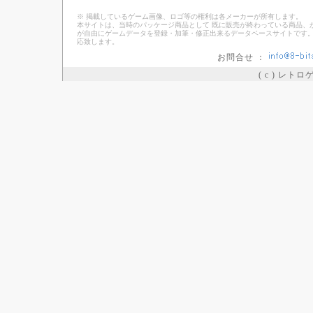
※ 掲載しているゲーム画像、ロゴ等の権利は各メーカーが所有します。
本サイトは、当時のパッケージ商品として 既に販売が終わっている商品、
が自由にゲームデータを登録・加筆・修正出来るデータベースサイトです。
応致します。
お問合せ ：
( c ) レト