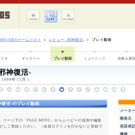
-8801/SRのゲームリスト
レビュー -邪神復活-
プレイ動画
ラクタ
ギャラリー
プレイ動画
ミュージック
攻略＆裏
-邪神復活-
990年 11月 ）
神復活-のプレイ動画
メーカ
開発元
。ページ下の「PAGE MENU」からムービーの追加や編集
どしご登録ください。 （会員ログインを行わないと登録で
英語表
機種