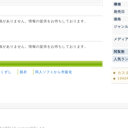
機種
発売日
価格
点で情報がありません。情報の提供をお待ちしております。
ジャン
メディ
点で情報がありません。情報の提供をお待ちしております。
閲覧数
人気ラ
クくずし
脱衣
同人ソフトから市販化
カス
★
199
★
ゴ等の権利は各メーカーが所有します。