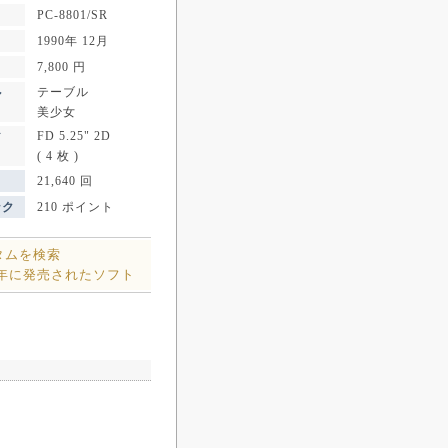
PC-8801/SR
1990年 12月
7,800 円
テーブル
ル
美少女
FD 5.25" 2D
ア
( 4 枚 )
21,640 回
ンク
210 ポイント
タムを検索
0年に発売されたソフト