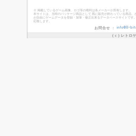
※ 掲載しているゲーム画像、ロゴ等の権利は各メーカーが所有します。
本サイトは、当時のパッケージ商品として 既に販売が終わっている商品、
が自由にゲームデータを登録・加筆・修正出来るデータベースサイトです。
応致します。
お問合せ ：
( c ) レト