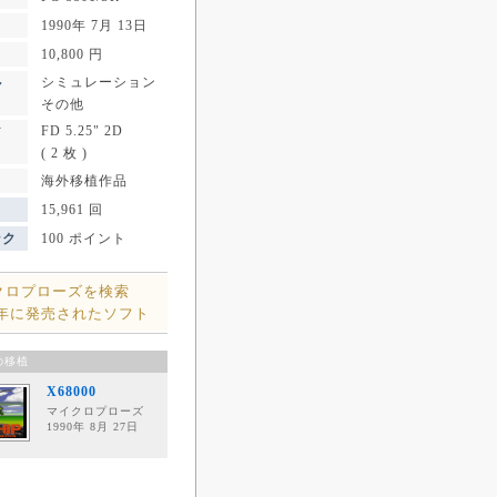
1990年 7月 13日
10,800 円
シミュレーション
ル
その他
FD 5.25" 2D
ア
( 2 枚 )
海外移植作品
15,961 回
ンク
100 ポイント
クロプローズを検索
0年に発売されたソフト
の移植
X68000
マイクロプローズ
1990年 8月 27日