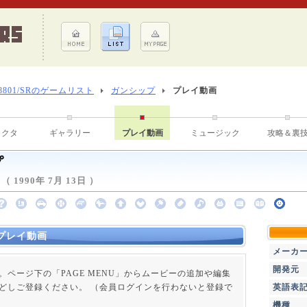
-8801/SRのゲームリスト
ガンシップ
プレイ動画
ラクタ
ギャラリー
プレイ動画
ミュージック
攻略＆裏
プ
1990年 7月 13日 ）
プレイ動画
メーカ
開発元
。ページ下の「PAGE MENU」からムービーの追加や編集
どしご登録ください。 （会員ログインを行わないと登録で
英語表
機種