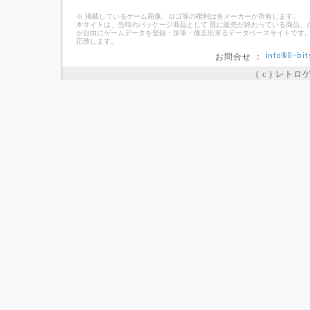
※ 掲載しているゲーム画像、ロゴ等の権利は各メーカーが所有します。
本サイトは、当時のパッケージ商品として 既に販売が終わっている商品、
が自由にゲームデータを登録・加筆・修正出来るデータベースサイトです。
応致します。
お問合せ ：
( c ) レト