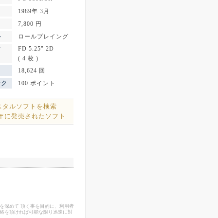
1989年 3月
7,800 円
ル
ロールプレイング
FD 5.25" 2D
ア
( 4 枚 )
18,624 回
ンク
100 ポイント
スタルソフトを検索
9年に発売されたソフト
を深めて 頂く事を目的に、利用者
連絡を頂ければ可能な限り迅速に対