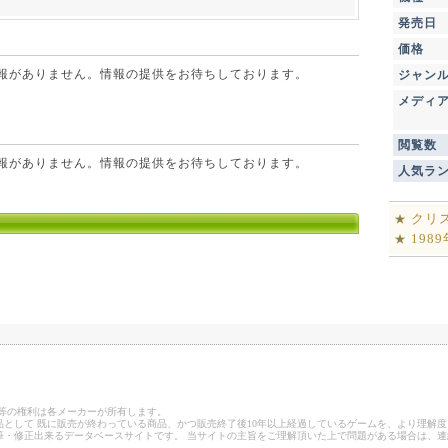
発売日
価格
点で情報がありません。情報の提供をお待ちしております。
ジャン
メディ
閲覧数
点で情報がありません。情報の提供をお待ちしております。
人気ラ
クリ
★
198
★
ゴ等の権利は各メーカーが所有します。
として 既に販売が終わっている商品、かつ販売終了後10年以上経過しているゲームを、より理解度
筆・修正出来るデータベースサイトです。 当サイトの主旨をご理解頂いた上で問題がある場合は、