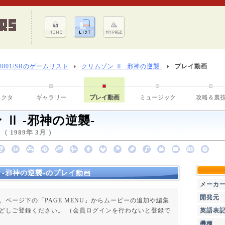
-8801/SRのゲームリスト
クリムゾン Ⅱ -邪神の逆襲-
プレイ動画
ラクタ
ギャラリー
プレイ動画
ミュージック
攻略＆裏
 Ⅱ -邪神の逆襲-
1989年 3月 ）
 -邪神の逆襲-のプレイ動画
メーカ
開発元
。ページ下の「PAGE MENU」からムービーの追加や編集
どしご登録ください。 （会員ログインを行わないと登録で
英語表
機種