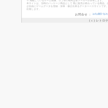
※ 掲載しているゲーム画像、ロゴ等の権利は各メーカーが所有します。
本サイトは、当時のパッケージ商品として 既に販売が終わっている商品、
が自由にゲームデータを登録・加筆・修正出来るデータベースサイトです。
応致します。
お問合せ ：
( c ) レト