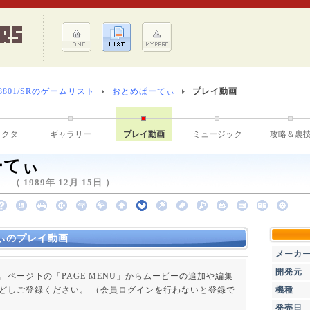
-8801/SRのゲームリスト
おとめぱーてぃ
プレイ動画
ラクタ
ギャラリー
プレイ動画
ミュージック
攻略＆裏
ーてぃ
 1989年 12月 15日 ）
ぃのプレイ動画
メーカ
開発元
。ページ下の「PAGE MENU」からムービーの追加や編集
どしご登録ください。 （会員ログインを行わないと登録で
機種
発売日