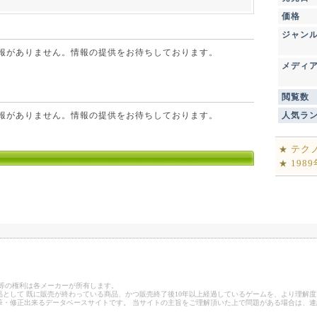
価格
ジャン
点で情報がありません。情報の提供をお待ちしております。
メディ
閲覧数
点で情報がありません。情報の提供をお待ちしております。
人気ラ
テク
★
198
★
ゴ等の権利は各メーカーが所有します。
として 既に販売が終わっている商品、かつ販売終了後10年以上経過しているゲームを、より理解度
筆・修正出来るデータベースサイトです。 当サイトの主旨をご理解頂いた上で問題がある場合は、