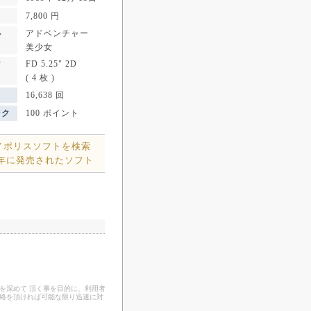
7,800 円
アドベンチャー
ル
美少女
FD 5.25" 2D
ア
( 4 枚 )
16,638 回
ンク
100 ポイント
ノポリスソフトを検索
9年に発売されたソフト
を深めて 頂く事を目的に、利用者
連絡を頂ければ可能な限り迅速に対