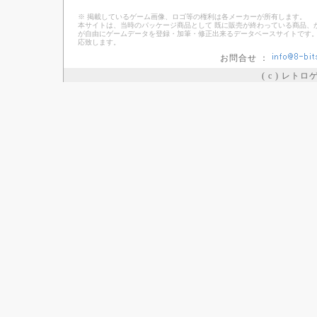
※ 掲載しているゲーム画像、ロゴ等の権利は各メーカーが所有します。
本サイトは、当時のパッケージ商品として 既に販売が終わっている商品、
が自由にゲームデータを登録・加筆・修正出来るデータベースサイトです。
応致します。
お問合せ ：
( c ) レト