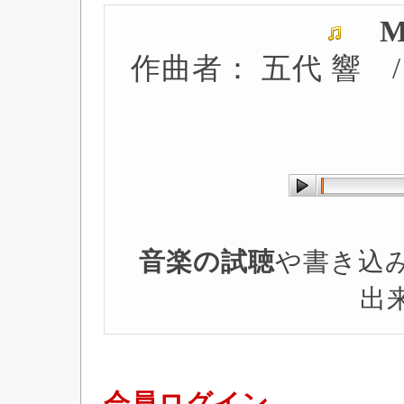
M
作曲者： 五代 響 
音楽の試聴
や書き込
出
会員ログイン