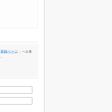
員登録ページ
」へお進
い。