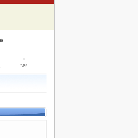
陸
技
BBS