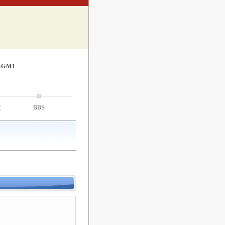
GM1
技
BBS