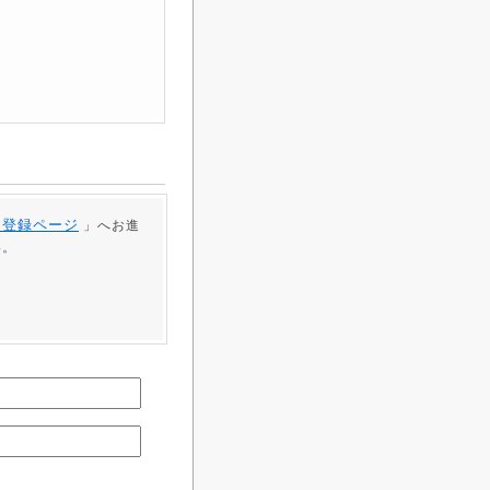
員登録ページ
」へお進
い。