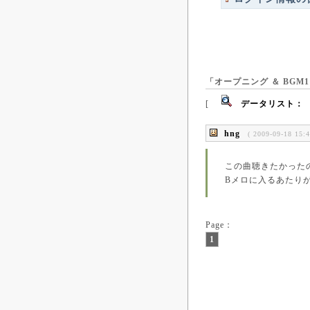
「オープニング ＆ BGM
[
データリスト：
hng
( 2009-09-18 15:4
この曲聴きたかった
Bメロに入るあたり
Page：
1