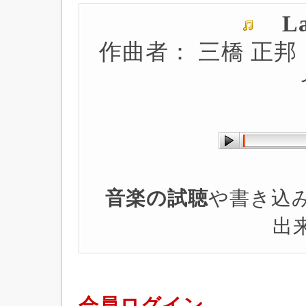
La
作曲者： 三橋 正邦
音楽の試聴
や書き込
出
会員ログイン