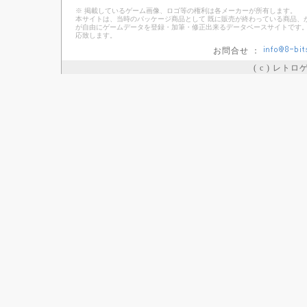
※ 掲載しているゲーム画像、ロゴ等の権利は各メーカーが所有します。
本サイトは、当時のパッケージ商品として 既に販売が終わっている商品、
が自由にゲームデータを登録・加筆・修正出来るデータベースサイトです。
応致します。
お問合せ ：
( c ) レト