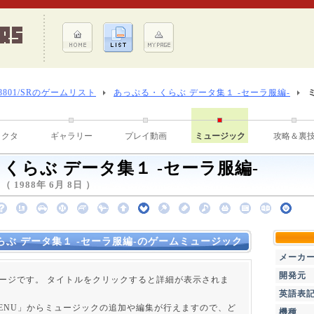
-8801/SRのゲームリスト
あっぷる・くらぶ データ集１ -セーラ服編-
ラクタ
ギャラリー
プレイ動画
ミュージック
攻略＆裏
くらぶ データ集１ -セーラ服編-
1988年 6月 8日 ）
らぶ データ集１ -セーラ服編-のゲームミュージック
メーカ
開発元
ージです。 タイトルをクリックすると詳細が表示されま
英語表
 MENU」からミュージックの追加や編集が行えますので、ど
機種