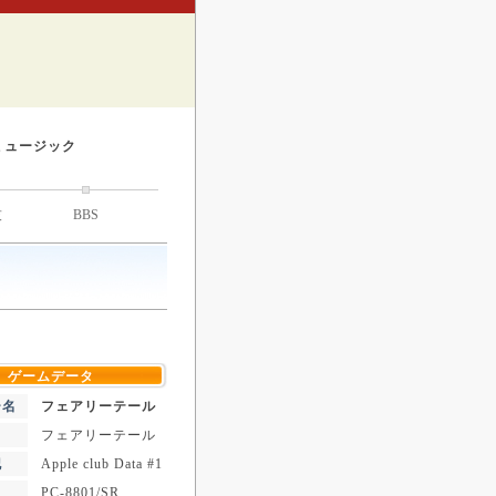
ミュージック
技
BBS
ゲームデータ
ー名
フェアリーテール
フェアリーテール
記
Apple club Data #1
PC-8801/SR