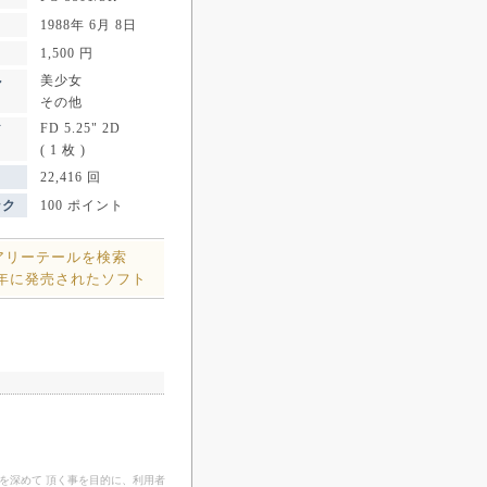
1988年 6月 8日
1,500 円
美少女
ル
その他
FD 5.25" 2D
ア
( 1 枚 )
22,416 回
ンク
100 ポイント
アリーテールを検索
8年に発売されたソフト
を深めて 頂く事を目的に、利用者