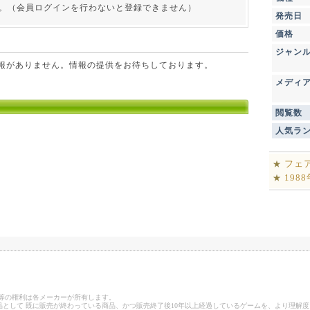
。（会員ログインを行わないと登録できません）
発売日
価格
ジャン
点で情報がありません。情報の提供をお待ちしております。
メディ
閲覧数
人気ラ
フェ
★
198
★
ゴ等の権利は各メーカーが所有します。
として 既に販売が終わっている商品、かつ販売終了後10年以上経過しているゲームを、より理解度