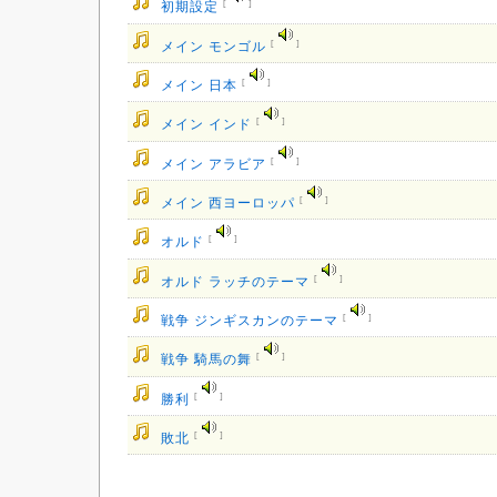
[
]
初期設定
[
]
メイン モンゴル
[
]
メイン 日本
[
]
メイン インド
[
]
メイン アラビア
[
]
メイン 西ヨーロッパ
[
]
オルド
[
]
オルド ラッチのテーマ
[
]
戦争 ジンギスカンのテーマ
[
]
戦争 騎馬の舞
[
]
勝利
[
]
敗北