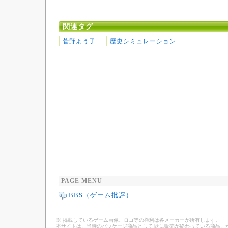
関連タグ
菅野よう子
歴史シミュレーション
PAGE MENU
BBS（ゲーム批評）
※ 掲載しているゲーム画像、ロゴ等の権利は各メーカーが所有します。
本サイトは、当時のパッケージ商品として 既に販売が終わっている商品、