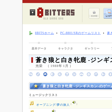
8BITSホーム
PC-8801/SRのゲームリスト
蒼
基本データ
キャラクタ
ギャラリー
蒼き狼と白き牝鹿 -ジンギ
光栄 （ 1988年 1月 ）
蒼き狼と白き牝鹿 -ジンギスカン-のゲ
ミュージックリスト
[
]
オープニング/夢の旅人