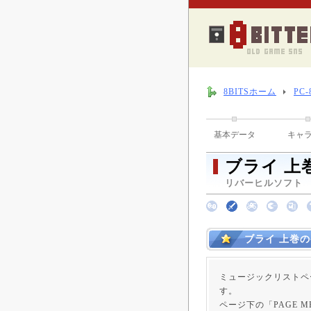
8BITSホーム
PC
基本データ
キャ
ブライ 上
リバーヒルソフト （ 
ブライ 上巻
ミュージックリストペ
す。
ページ下の「PAGE