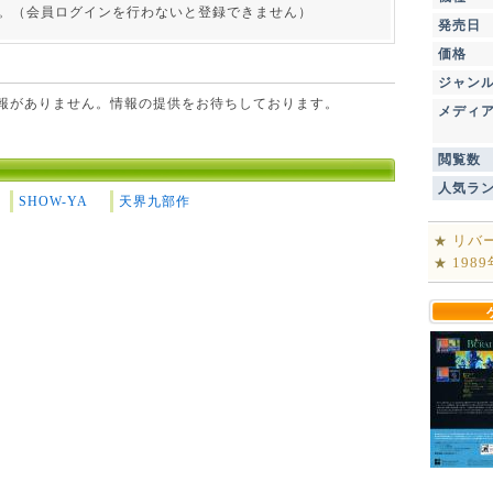
。（会員ログインを行わないと登録できません）
発売日
価格
ジャン
点で情報がありません。情報の提供をお待ちしております。
メディ
閲覧数
人気ラ
SHOW-YA
天界九部作
リバ
★
198
★