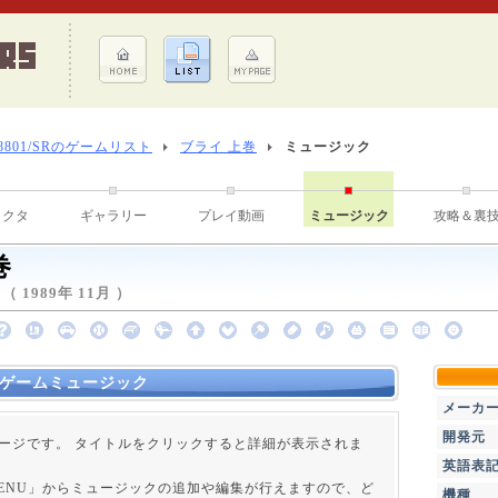
-8801/SRのゲームリスト
ブライ 上巻
ミュージック
ラクタ
ギャラリー
プレイ動画
ミュージック
攻略＆裏
巻
1989年 11月 ）
のゲームミュージック
メーカ
開発元
ージです。 タイトルをクリックすると詳細が表示されま
英語表
 MENU」からミュージックの追加や編集が行えますので、ど
機種