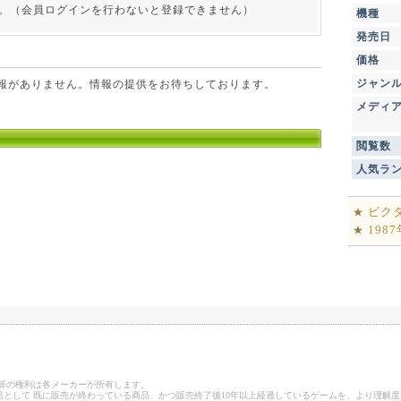
。（会員ログインを行わないと登録できません）
機種
発売日
価格
ジャン
点で情報がありません。情報の提供をお待ちしております。
メディ
閲覧数
人気ラ
ビク
★
198
★
ゴ等の権利は各メーカーが所有します。
として 既に販売が終わっている商品、かつ販売終了後10年以上経過しているゲームを、より理解度