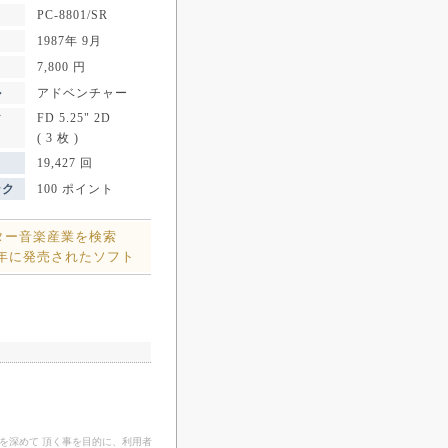
PC-8801/SR
1987年 9月
7,800 円
ル
アドベンチャー
FD 5.25" 2D
ア
( 3 枚 )
19,427 回
ンク
100 ポイント
ター音楽産業を検索
7年に発売されたソフト
を深めて 頂く事を目的に、利用者