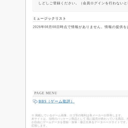
しどしご登録ください。（会員ログインを行わないと
ミュージックリスト
2026年08月08日時点で情報がありません。情報の提供
PAGE MENU
BBS（ゲーム批評）
※ 掲載しているゲーム画像、ロゴ等の権利は各メーカーが所有します。
本サイトは、当時のパッケージ商品として 既に販売が終わっている商品、
が自由にゲームデータを登録・加筆・修正出来るデータベースサイトです。
応致します。