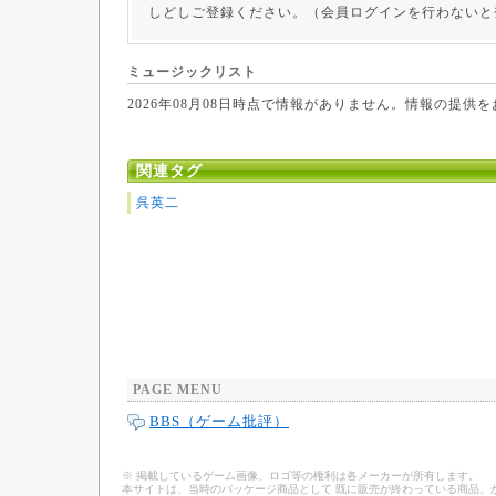
しどしご登録ください。（会員ログインを行わないと
ミュージックリスト
2026年08月08日時点で情報がありません。情報の提供
関連タグ
呉英二
PAGE MENU
BBS（ゲーム批評）
※ 掲載しているゲーム画像、ロゴ等の権利は各メーカーが所有します。
本サイトは、当時のパッケージ商品として 既に販売が終わっている商品、