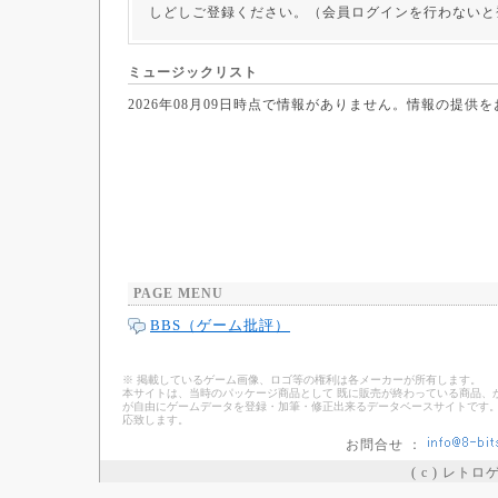
しどしご登録ください。（会員ログインを行わないと
ミュージックリスト
2026年08月09日時点で情報がありません。情報の提供
PAGE MENU
BBS（ゲーム批評）
※ 掲載しているゲーム画像、ロゴ等の権利は各メーカーが所有します。
本サイトは、当時のパッケージ商品として 既に販売が終わっている商品、
が自由にゲームデータを登録・加筆・修正出来るデータベースサイトです。
応致します。
お問合せ ：
( c ) レト