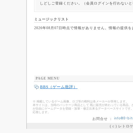
しどしご登録ください。（会員ログインを行わないと
ミュージックリスト
2026年08月07日時点で情報がありません。情報の提供
PAGE MENU
BBS（ゲーム批評）
※ 掲載しているゲーム画像、ロゴ等の権利は各メーカーが所有します。
本サイトは、当時のパッケージ商品として 既に販売が終わっている商品、
が自由にゲームデータを登録・加筆・修正出来るデータベースサイトです。
応致します。
お問合せ ：
( c ) レト