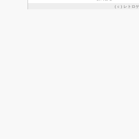
( c ) レト