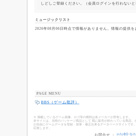
しどしご登録ください。（会員ログインを行わないと
ミュージックリスト
2026年08月06日時点で情報がありません。情報の提供
PAGE MENU
BBS（ゲーム批評）
※ 掲載しているゲーム画像、ロゴ等の権利は各メーカーが所有します。
本サイトは、当時のパッケージ商品として 既に販売が終わっている商品、
が自由にゲームデータを登録・加筆・修正出来るデータベースサイトです。
応致します。
お問合せ ：