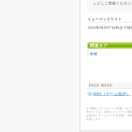
しどしご登録ください
ミュージックリスト
2026年08月07日時
関連タグ
将棋
PAGE MENU
BBS（ゲーム批評）
※ 掲載しているゲーム画像、ロ
本サイトは、当時のパッケージ商品
が自由にゲームデータを登録・加
応致します。