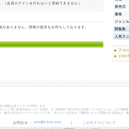
。（会員ログインを行わないと登録できません）
発売日
価格
ジャン
点で情報がありません。情報の提供をお待ちしております。
閲覧数
人気ラ
アポ
★
198
★
ゴ等の権利は各メーカーが所有します。
として 既に販売が終わっている商品、かつ販売終了後10年以上経過しているゲームを、より理解度
筆・修正出来るデータベースサイトです。 当サイトの主旨をご理解頂いた上で問題がある場合は、
お問合せ ：
｜
このサイトについて