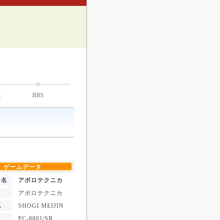
技
BBS
ゲームデータ
ー名
アポロテクニカ
アポロテクニカ
記
SHOGI MEIJIN
PC-8801/SR