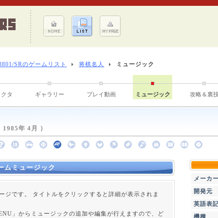
-8801/SRのゲームリスト
将棋名人
ミュージック
ラクタ
ギャラリー
プレイ動画
ミュージック
攻略＆裏
985年 4月 ）
ームミュージック
メーカ
開発元
ージです。 タイトルをクリックすると詳細が表示されま
英語表
 MENU」からミュージックの追加や編集が行えますので、ど
機種